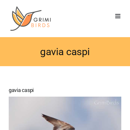
Saltar
al
contenido
gavia caspi
gavia caspi