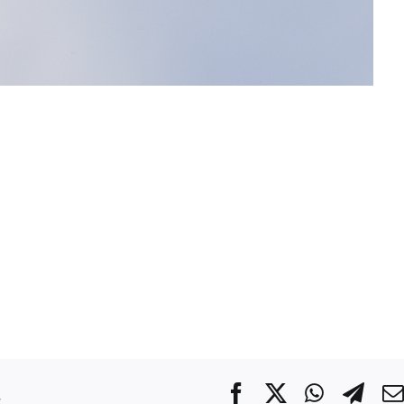
.
Facebook
X
WhatsA
Tel