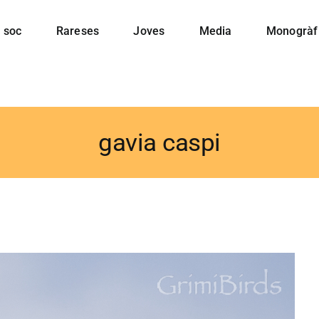
 soc
Rareses
Joves
Media
Monogràf
gavia caspi