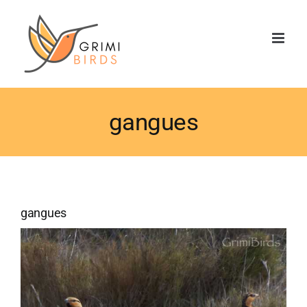
Saltar
al
contenido
gangues
gangues