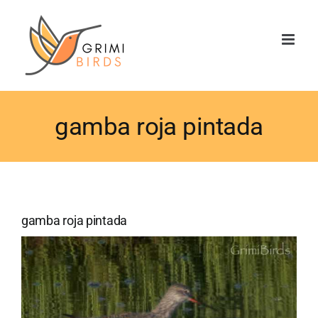
Saltar
al
contenido
gamba roja pintada
gamba roja pintada