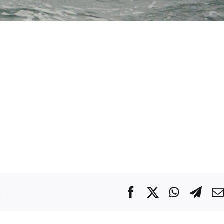
.
Facebook
X
WhatsA
Tel