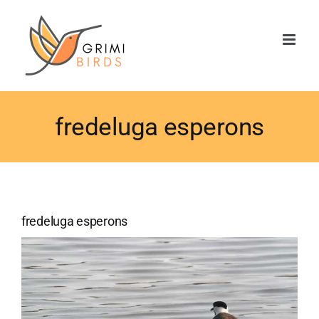
Saltar
al
contenido
fredeluga esperons
fredeluga esperons