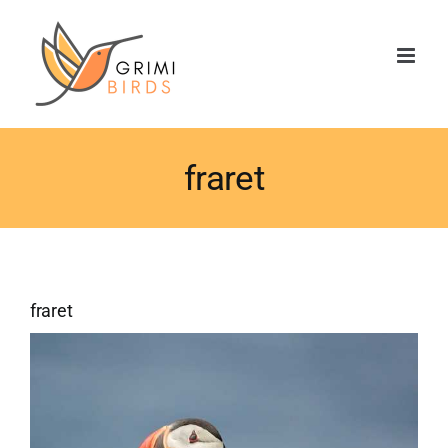
Saltar
al
contenido
fraret
fraret