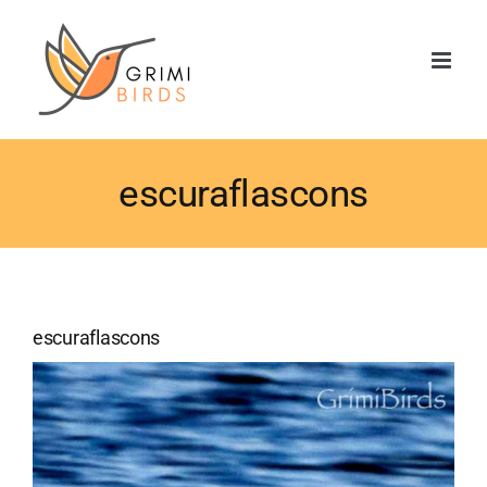
Saltar
al
contenido
escuraflascons
escuraflascons