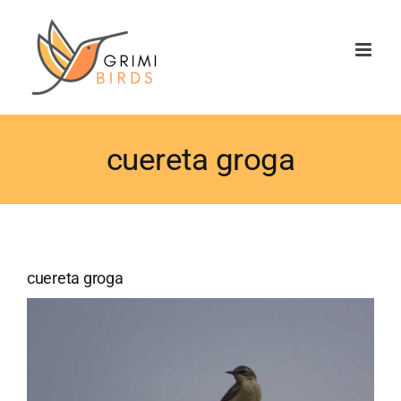
Saltar
al
contenido
cuereta groga
cuereta groga