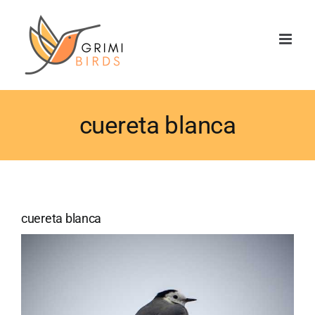
Saltar
al
contenido
cuereta blanca
cuereta blanca