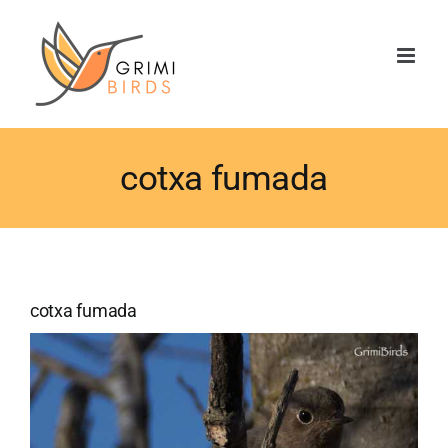
Saltar
al
contenido
cotxa fumada
cotxa fumada