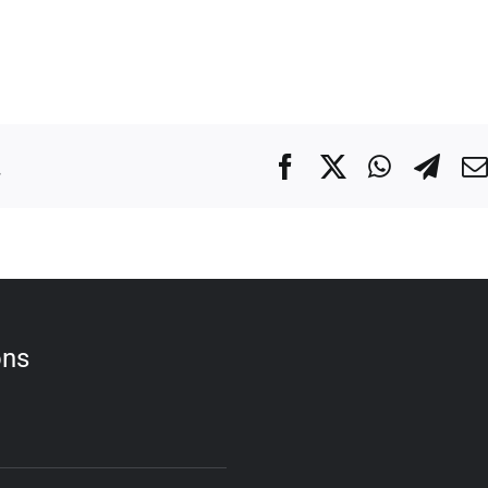
.
Facebook
X
WhatsA
Tel
ons