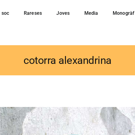
 soc
Rareses
Joves
Media
Monogràf
cotorra alexandrina