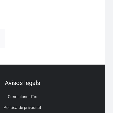
pp
egram
Correo
electrónico
Avisos legals
Condicions d’ús
Política de privacitat