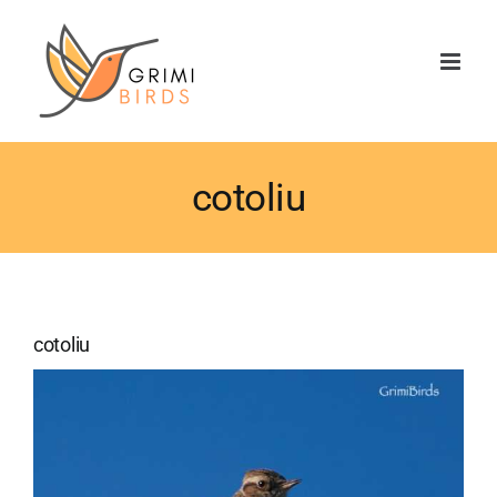
Saltar
al
contenido
cotoliu
cotoliu