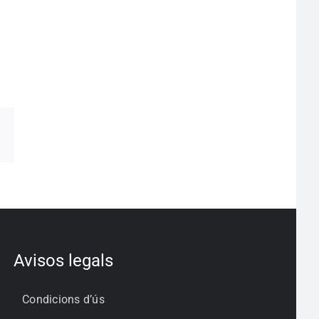
pp
egram
Correo
electrónico
Avisos legals
Condicions d’ús