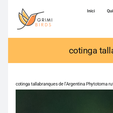
Saltar
al
Inici
Qui
contenido
cotinga tal
cotinga tallabranques de l’Argentina Phytotoma rut