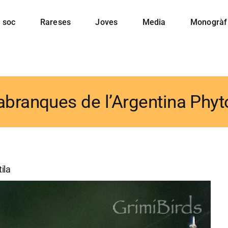
 soc
Rareses
Joves
Media
Monogràf
labranques de l’Argentina Phyt
ila