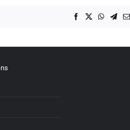
.
Facebook
X
WhatsA
Tel
ons