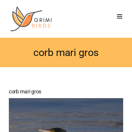
Saltar
al
contenido
corb mari gros
corb mari gros