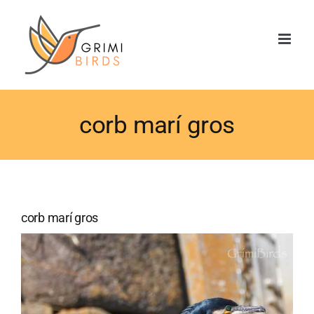
Saltar
al
contenido
corb marí gros
corb marí gros