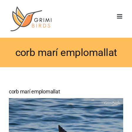
Saltar
al
contenido
corb marí emplomallat
corb marí emplomallat