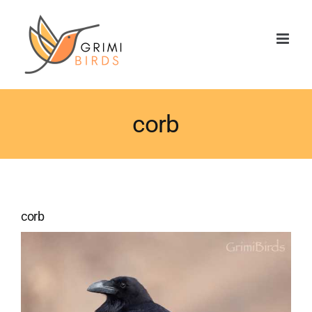
Saltar
al
contenido
corb
corb