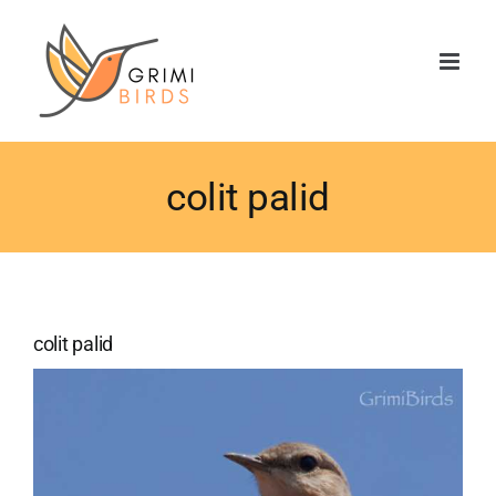
Saltar
al
contenido
colit palid
colit palid