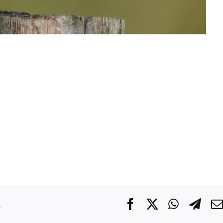
.
Facebook
X
WhatsA
Tel