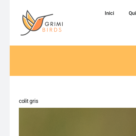
Saltar
al
Inici
Qui
contenido
colit gris