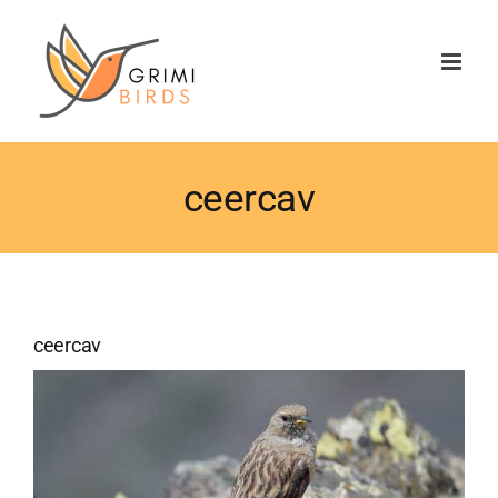
Saltar
al
contenido
ceercav
ceercav