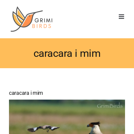
Saltar
al
contenido
caracara i mim
caracara i mim