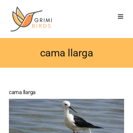
Saltar
al
contenido
cama llarga
cama llarga