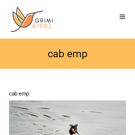
Saltar
al
contenido
cab emp
cab emp