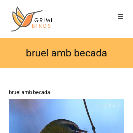
Saltar
al
contenido
bruel amb becada
bruel amb becada