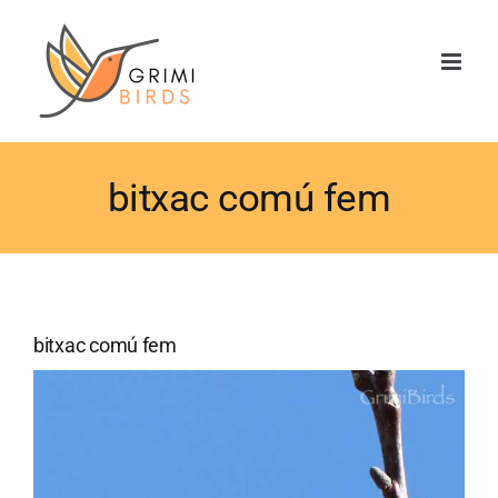
Saltar
al
contenido
bitxac comú fem
bitxac comú fem