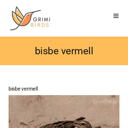
Saltar
al
contenido
bisbe vermell
bisbe vermell