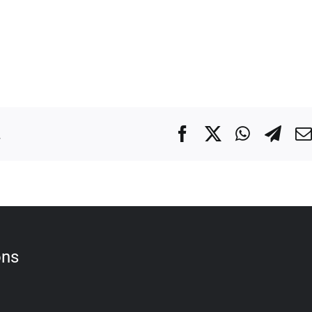
.
Facebook
X
WhatsA
Tel
ons