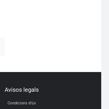
pp
egram
Correo
electrónico
Avisos legals
Condicions d’ús