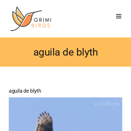
Saltar
al
contenido
aguila de blyth
aguila de blyth