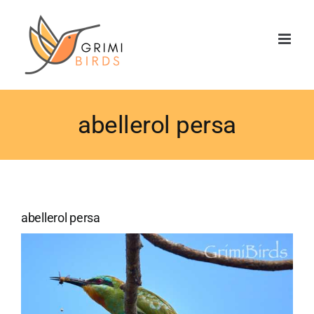
Saltar
al
contenido
abellerol persa
abellerol persa