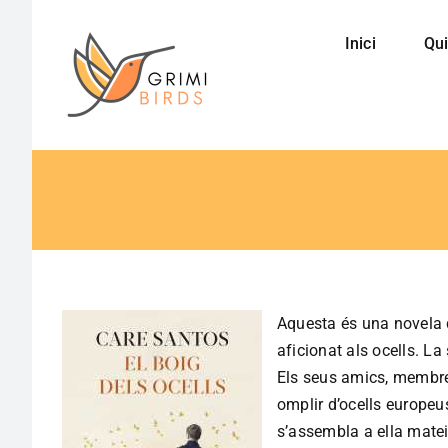
Saltar
al
Inici
Qui
contenido
Aquesta és una novela qu
aficionat als ocells. 
Els seus amics, membre
omplir d’ocells europeu
s’assembla a ella matei