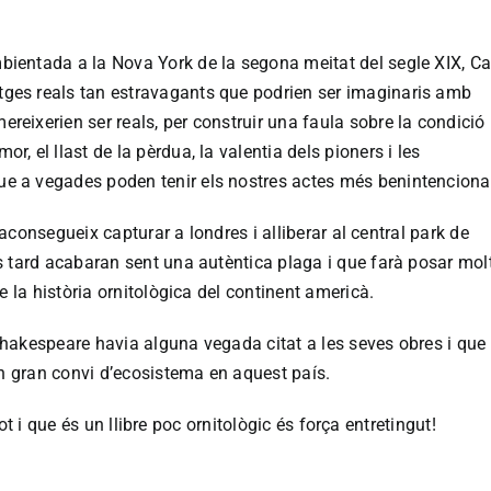
bientada a la Nova York de la segona meitat del segle XIX, Ca
tges reals tan estravagants que podrien ser imaginaris amb
ereixerien ser reals, per construir una faula sobre la condició
or, el llast de la pèrdua, la valentia dels pioners i les
ue a vegades poden tenir els nostres actes més benintenciona
aconsegueix capturar a londres i alliberar al central park de
 tard acabaran sent una autèntica plaga i que farà posar mol
 la història ornitològica del continent americà.
Shakespeare havia alguna vegada citat a les seves obres i que
n gran convi d’ecosistema en aquest país.
ot i que és un llibre poc ornitològic és força entretingut!