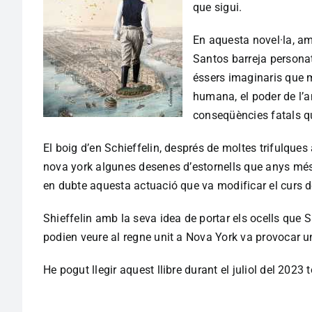
que sigui.
En aquesta novel·la, am
Santos barreja persona
éssers imaginaris que m
humana, el poder de l’am
conseqüències fatals q
El boig d’en Schieffelin, després de moltes trifulques 
nova york algunes desenes d’estornells que anys més
en dubte aquesta actuació que va modificar el curs de
Shieffelin amb la seva idea de portar els ocells que 
podien veure al regne unit a Nova York va provocar u
He pogut llegir aquest llibre durant el juliol del 2023 t