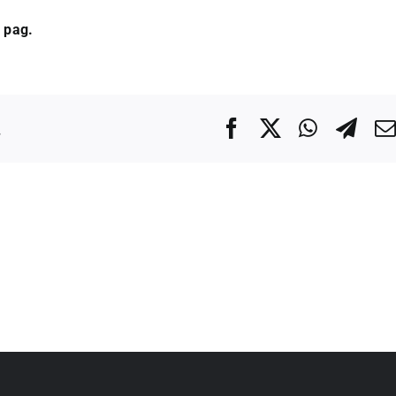
 pag.
.
Facebook
X
WhatsA
Tel