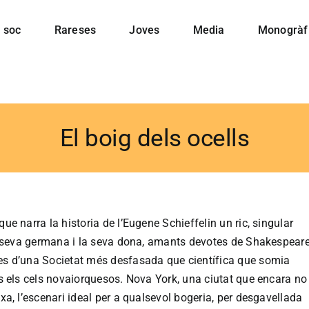
 soc
Rareses
Joves
Media
Monogràf
El boig dels ocells
e narra la historia de l’Eugene Schieffelin un ric, singular
La seva germana i la seva dona, amants devotes de Shakespeare
s d’una Societat més desfasada que científica que somia
s els cels novaiorquesos. Nova York, una ciutat que encara no
xa, l’escenari ideal per a qualsevol bogeria, per desgavellada