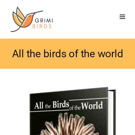
Saltar
al
contenido
All the birds of the world